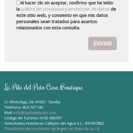
Al hacer clic en aceptar, confirmo que he leído
la
política de privacidad y protección de datos
de
este sitio web, y consiento en que mis datos
personales sean tratados para asuntos
relacionados con esta consulta.
ENVIAR
La Pila del Pato Casa Boutique
C/ Alhóndiga, 58. 41003 - Sevilla
Teléfono: 854 707 143
Mail:
info@lapiladelpato.com
Código de Turismo: H/SE 000747
Actividades Hoteleras Callejón del Agua S.L - B91937862
Plataforma de resolución de litigios en línea de la C.E.